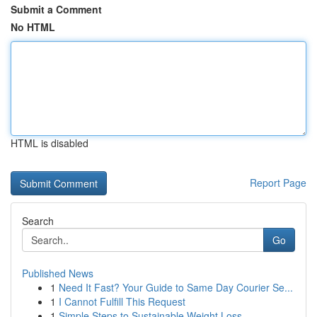
Submit a Comment
No HTML
HTML is disabled
Report Page
Search
Go
Published News
1
Need It Fast? Your Guide to Same Day Courier Se...
1
I Cannot Fulfill This Request
1
Simple Steps to Sustainable Weight Loss