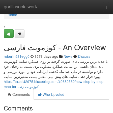
Home
gorillasocialwork
Togg
navi
Home
1
کوزموبت فارسی - An Overview
robertn531egg0
1576 days ago
News
Discuss
با جدید ترین بررسی های صورت گرفته بر روی عملکرد سایت کوزموبت
باید اذعان داشت این سایت عملکرد مطلوب تری نسبت به رقبای خود
دارد و توانسته در طی چند ماه گذشته ایرادات خود را مورد بررسی و
بهبود قرار دهد . سایت های پیش بینی معتبر لیست معتبرترین سایت
https://israel42975.bluxeblog.com/40682532/new-step-by-step-
map-for-کوزموبت-زنده
Comments
Who Upvoted
Comments