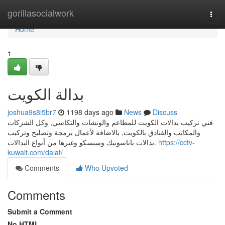
Home
gorillasocialwork
Togg
navi
Home
1
بدالة الكويت
joshua9s8l5br7
1198 days ago
News
Discuss
فني تركيب بدالات الكويت للمطاعم والونشات والتكاسي, وكل الشركات
والمكاتب والفنادق بالكويت, بالاضافة لأعمال برمجة وتصليح وتركيب
بدالات باناسونيك وسيسكو وغيرها من أنواع البدالات.
https://cctv-
kuwait.com/dalat/
Comments
Who Upvoted
Comments
Submit a Comment
No HTML