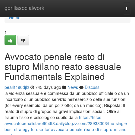
Home
gorillasocialwork
Togg
navi
Home
1
Avvocato penale reato di
stupro Milano reato sessuale
Fundamentals Explained
pearlt490djl2
745 days ago
News
Discuss
la violenza sessuale è commessa da un pubblico ufficiale o da un
incaricato di un pubblico servizio nell’esercizio delle sue funzioni
(for every esempio, da un poliziotto; da un medico); Risposta: Il
reato di stupro di gruppo ha gravi implicazioni sociali. Oltre al
trauma fisico e psicologico subito dalla
https://https-
avvocatopenalistaro90493.dailyblogzz.com/28933303/the-single-
best-strategy-to-use-for-avvocato-penale-reato-di-stupro-milano-