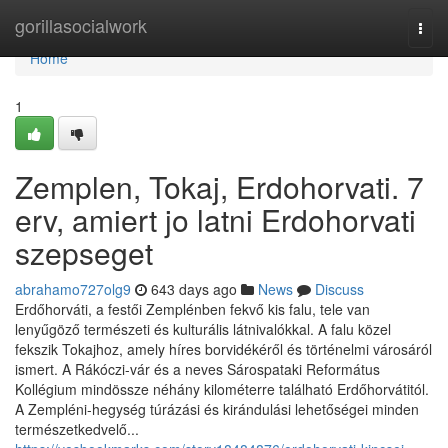
Home
gorillasocialwork
Togg
navi
Home
1
Zemplen, Tokaj, Erdohorvati. 7
erv, amiert jo latni Erdohorvati
szepseget
abrahamo727olg9
643 days ago
News
Discuss
Erdőhorváti, a festői Zemplénben fekvő kis falu, tele van
lenyűgöző természeti és kulturális látnivalókkal. A falu közel
fekszik Tokajhoz, amely híres borvidékéről és történelmi városáról
ismert. A Rákóczi-vár és a neves Sárospataki Református
Kollégium mindössze néhány kilométerre található Erdőhorvátitól.
A Zempléni-hegység túrázási és kirándulási lehetőségei minden
természetkedvelő...