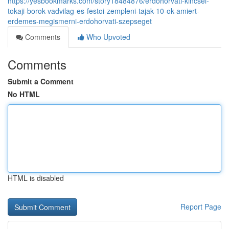
https://yesbookmarks.com/story18484876/erdohorvati-kincsei-
tokaji-borok-vadvilag-es-festoi-zempleni-tajak-10-ok-amiert-
erdemes-megismerni-erdohorvati-szepseget
Comments
Who Upvoted
Comments
Submit a Comment
No HTML
HTML is disabled
Report Page