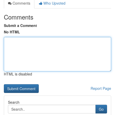
Comments
Who Upvoted
Comments
Submit a Comment
No HTML
HTML is disabled
Report Page
Search
Go