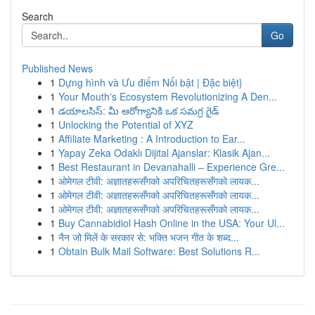
Search
Go
Published News
1
Dựng hình và Ưu điểm Nổi bật | Đặc biệt}
1
Your Mouth's Ecosystem Revolutionizing A Den...
1
డయాలసిస్: మీ ఆరోగ్యానికి ఒక సమగ్ర గైడ్
1
Unlocking the Potential of XYZ
1
Affiliate Marketing : A Introduction to Ear...
1
Yapay Zeka Odaklı Dijital Ajanslar: Klasik Ajan...
1
Best Restaurant in Devanahalli – Experience Gre...
1
ओमेगल टीवी: अज्ञातहरूसँगको अपरिचितहरूसँगको लायक...
1
ओमेगल टीवी: अज्ञातहरूसँगको अपरिचितहरूसँगको लायक...
1
ओमेगल टीवी: अज्ञातहरूसँगको अपरिचितहरूसँगको लायक...
1
Buy Cannabidiol Hash Online in the USA: Your Ul...
1
नैन जो मिलें के सरकार से: भक्ति भजन गीत के शब्द...
1
Obtain Bulk Mail Software: Best Solutions R...