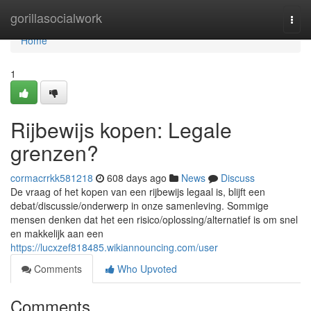
Home
gorillasocialwork
Togg
navi
Home
1
Rijbewijs kopen: Legale
grenzen?
cormacrrkk581218
608 days ago
News
Discuss
De vraag of het kopen van een rijbewijs legaal is, blijft een
debat/discussie/onderwerp in onze samenleving. Sommige
mensen denken dat het een risico/oplossing/alternatief is om snel
en makkelijk aan een
https://lucxzef818485.wikiannouncing.com/user
Comments
Who Upvoted
Comments