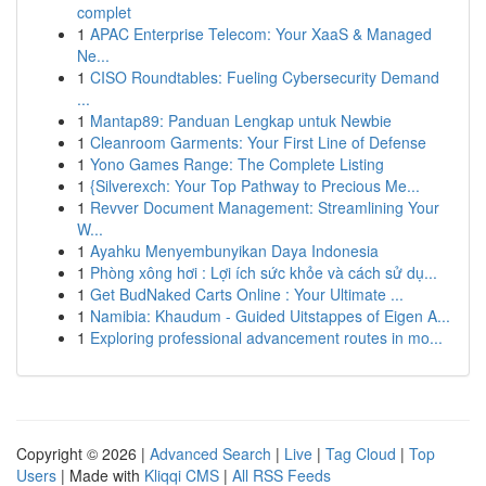
complet
1
APAC Enterprise Telecom: Your XaaS & Managed
Ne...
1
CISO Roundtables: Fueling Cybersecurity Demand
...
1
Mantap89: Panduan Lengkap untuk Newbie
1
Cleanroom Garments: Your First Line of Defense
1
Yono Games Range: The Complete Listing
1
{Silverexch: Your Top Pathway to Precious Me...
1
Revver Document Management: Streamlining Your
W...
1
Ayahku Menyembunyikan Daya Indonesia
1
Phòng xông hơi : Lợi ích sức khỏe và cách sử dụ...
1
Get BudNaked Carts Online : Your Ultimate ...
1
Namibia: Khaudum - Guided Uitstappes of Eigen A...
1
Exploring professional advancement routes in mo...
Copyright © 2026 |
Advanced Search
|
Live
|
Tag Cloud
|
Top
Users
| Made with
Kliqqi CMS
|
All RSS Feeds