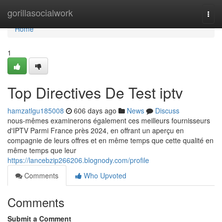
Home
gorillasocialwork
Togg
navi
Home
1
Top Directives De Test iptv
hamzatlgu185008
606 days ago
News
Discuss
nous-mêmes examinerons également ces meilleurs fournisseurs
d'IPTV Parmi France près 2024, en offrant un aperçu en
compagnie de leurs offres et en même temps que cette qualité en
même temps que leur
https://lancebzip266206.blognody.com/profile
Comments
Who Upvoted
Comments
Submit a Comment