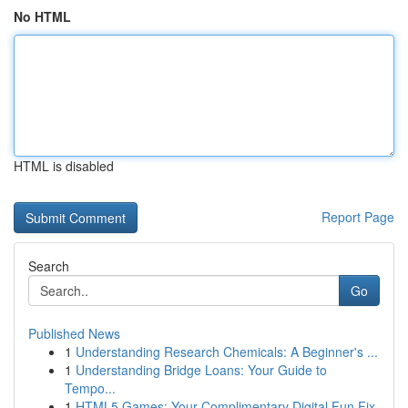
No HTML
HTML is disabled
Report Page
Search
Go
Published News
1
Understanding Research Chemicals: A Beginner's ...
1
Understanding Bridge Loans: Your Guide to
Tempo...
1
HTML5 Games: Your Complimentary Digital Fun Fix