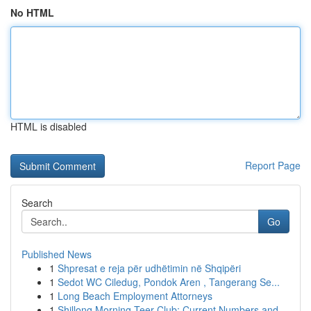
No HTML
HTML is disabled
Report Page
Search
Go
Published News
1
Shpresat e reja për udhëtimin në Shqipëri
1
Sedot WC Ciledug, Pondok Aren , Tangerang Se...
1
Long Beach Employment Attorneys
1
Shillong Morning Teer Club: Current Numbers and...