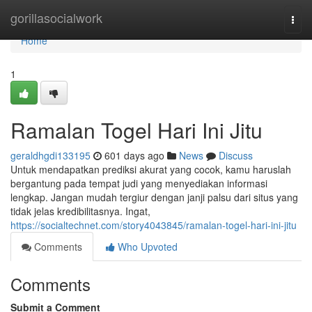
Home
gorillasocialwork
Togg
navi
Home
1
Ramalan Togel Hari Ini Jitu
geraldhgdi133195
601 days ago
News
Discuss
Untuk mendapatkan prediksi akurat yang cocok, kamu haruslah
bergantung pada tempat judi yang menyediakan informasi
lengkap. Jangan mudah tergiur dengan janji palsu dari situs yang
tidak jelas kredibilitasnya. Ingat,
https://socialtechnet.com/story4043845/ramalan-togel-hari-ini-jitu
Comments
Who Upvoted
Comments
Submit a Comment