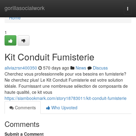
Home
gorillasocialwork
Togg
navi
Home
1
Kit Conduit Fumisterie
aliviazrsn400350
570 days ago
News
Discuss
Cherchez vous professionnelle pour vos besoins en fumisterie?
Ne cherchez plus! Le Kit Conduit Fumisterie est votre solution
idéale. Fournissant une nombreuse sélection de composants de
haute qualité, ce kit vous
https://siambookmark.com/story18783011/kit-conduit-fumisterie
Comments
Who Upvoted
Comments
Submit a Comment