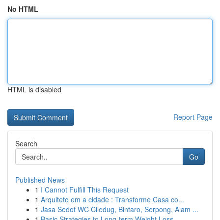
No HTML
HTML is disabled
Report Page
Search
Go
Published News
1
I Cannot Fulfill This Request
1
Arquiteto em a cidade : Transforme Casa co...
1
Jasa Sedot WC Ciledug, Bintaro, Serpong, Alam ...
1
Basic Strategies to Long-term Weight Loss