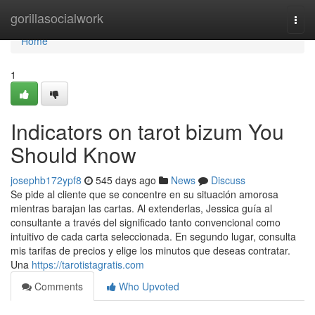
Home
gorillasocialwork
Togg
navi
Home
1
Indicators on tarot bizum You
Should Know
josephb172ypf8
545 days ago
News
Discuss
Se pide al cliente que se concentre en su situación amorosa
mientras barajan las cartas. Al extenderlas, Jessica guía al
consultante a través del significado tanto convencional como
intuitivo de cada carta seleccionada. En segundo lugar, consulta
mis tarifas de precios y elige los minutos que deseas contratar.
Una
https://tarotistagratis.com
Comments
Who Upvoted