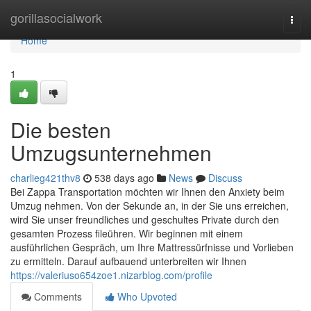
Home
gorillasocialwork
Togg
navi
Home
1
Die besten
Umzugsunternehmen
charlieg421thv8
538 days ago
News
Discuss
Bei Zappa Transportation möchten wir Ihnen den Anxiety beim
Umzug nehmen. Von der Sekunde an, in der Sie uns erreichen,
wird Sie unser freundliches und geschultes Private durch den
gesamten Prozess fileühren. Wir beginnen mit einem
ausführlichen Gespräch, um Ihre Mattressürfnisse und Vorlieben
zu ermitteln. Darauf aufbauend unterbreiten wir Ihnen
https://valeriuso654zoe1.nizarblog.com/profile
Comments
Who Upvoted