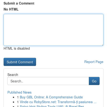
Submit a Comment
No HTML
HTML is disabled
Report Page
Search
Go
Published News
1
Buy GBL Online: A Comprehensive Guide
1
Vinde cu RobyStore.net: Transformă-ți pasiunea ...
1
Salon Hair Styling Tools UAE: Al Basel Bes...