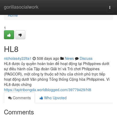
Home
gorillasocialwork
Togg
navi
Home
1
HL8
nicholas4y22lta1
508 days ago
News
Discuss
HL8 được ủy quyền hoàn toàn để hoạt động tại Philippines dưới
sự điều hành của Tập đoàn Giải trí và Trò chơi Philippines
(PAGCOR), một công ty thuộc sở hữu của chính phủ trực tiếp
hoạt động dưới Văn phòng Tổng thống Cộng hòa Philippines. Vì
HL8 được chứng
https://taptribongda.worldblogged.com/39779429/hl8
Comments
Who Upvoted
Comments