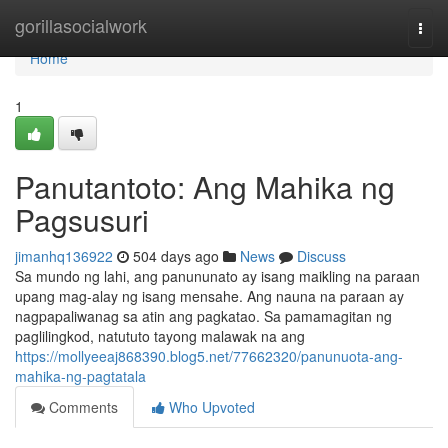
Home
gorillasocialwork
Togg
navi
Home
1
Panutantoto: Ang Mahika ng
Pagsusuri
jimanhq136922
504 days ago
News
Discuss
Sa mundo ng lahi, ang panununato ay isang maikling na paraan
upang mag-alay ng isang mensahe. Ang nauna na paraan ay
nagpapaliwanag sa atin ang pagkatao. Sa pamamagitan ng
paglilingkod, natututo tayong malawak na ang
https://mollyeeaj868390.blog5.net/77662320/panunuota-ang-
mahika-ng-pagtatala
Comments
Who Upvoted