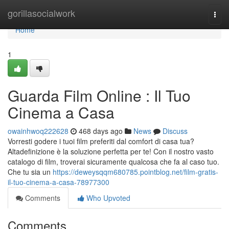
Home
gorillasocialwork
Togg
navi
Home
1
Guarda Film Online : Il Tuo
Cinema a Casa
owainhwoq222628
468 days ago
News
Discuss
Vorresti godere i tuoi film preferiti dal comfort di casa tua?
Altadefinizione è la soluzione perfetta per te! Con il nostro vasto
catalogo di film, troverai sicuramente qualcosa che fa al caso tuo.
Che tu sia un
https://deweysqqm680785.pointblog.net/film-gratis-
il-tuo-cinema-a-casa-78977300
Comments
Who Upvoted
Comments