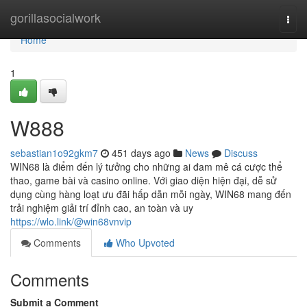
Home
gorillasocialwork
Togg
navi
Home
1
W888
sebastian1o92gkm7
451 days ago
News
Discuss
WIN68 là điểm đến lý tưởng cho những ai đam mê cá cược thể
thao, game bài và casino online. Với giao diện hiện đại, dễ sử
dụng cùng hàng loạt ưu đãi hấp dẫn mỗi ngày, WIN68 mang đến
trải nghiệm giải trí đỉnh cao, an toàn và uy
https://wlo.link/@win68vnvip
Comments
Who Upvoted
Comments
Submit a Comment