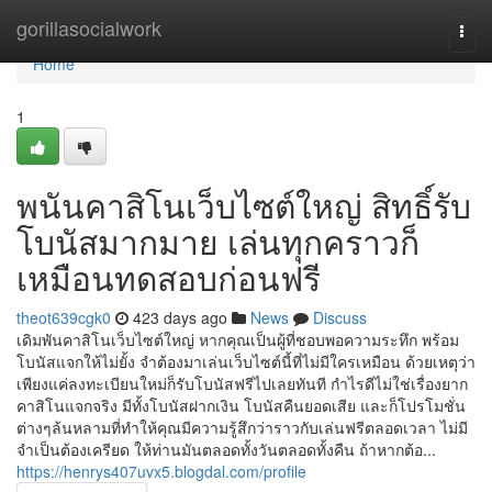
Home
gorillasocialwork
Togg
navi
Home
1
พนันคาสิโนเว็บไซต์ใหญ่ สิทธิ์รับ
โบนัสมากมาย เล่นทุกคราวก็
เหมือนทดสอบก่อนฟรี
theot639cgk0
423 days ago
News
Discuss
เดิมพันคาสิโนเว็บไซต์ใหญ่ หากคุณเป็นผู้ที่ชอบพอความระทึก พร้อม
โบนัสแจกให้ไม่ยั้ง จำต้องมาเล่นเว็บไซต์นี้ที่ไม่มีใครเหมือน ด้วยเหตุว่า
เพียงแค่ลงทะเบียนใหม่ก็รับโบนัสฟรีไปเลยทันที กำไรดีไม่ใช่เรื่องยาก
คาสิโนแจกจริง มีทั้งโบนัสฝากเงิน โบนัสคืนยอดเสีย และก็โปรโมชั่น
ต่างๆล้นหลามที่ทำให้คุณมีความรู้สึกว่าราวกับเล่นฟรีตลอดเวลา ไม่มี
จำเป็นต้องเครียด ให้ท่านมันตลอดทั้งวันตลอดทั้งคืน ถ้าหากต้อ...
https://henrys407uvx5.blogdal.com/profile