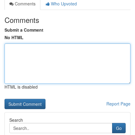
Comments
Who Upvoted
Comments
Submit a Comment
No HTML
HTML is disabled
Report Page
Search
Go