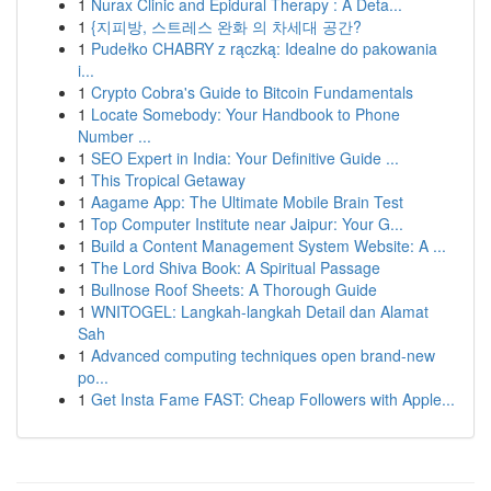
1
Nurax Clinic and Epidural Therapy : A Deta...
1
{지피방, 스트레스 완화 의 차세대 공간?
1
Pudełko CHABRY z rączką: Idealne do pakowania
i...
1
Crypto Cobra's Guide to Bitcoin Fundamentals
1
Locate Somebody: Your Handbook to Phone
Number ...
1
SEO Expert in India: Your Definitive Guide ...
1
This Tropical Getaway
1
Aagame App: The Ultimate Mobile Brain Test
1
Top Computer Institute near Jaipur: Your G...
1
Build a Content Management System Website: A ...
1
The Lord Shiva Book: A Spiritual Passage
1
Bullnose Roof Sheets: A Thorough Guide
1
WNITOGEL: Langkah-langkah Detail dan Alamat
Sah
1
Advanced computing techniques open brand-new
po...
1
Get Insta Fame FAST: Cheap Followers with Apple...