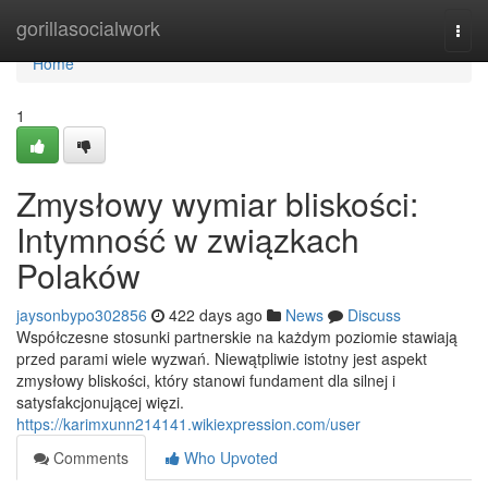
Home
gorillasocialwork
Togg
navi
Home
1
Zmysłowy wymiar bliskości:
Intymność w związkach
Polaków
jaysonbypo302856
422 days ago
News
Discuss
Współczesne stosunki partnerskie na każdym poziomie stawiają
przed parami wiele wyzwań. Niewątpliwie istotny jest aspekt
zmysłowy bliskości, który stanowi fundament dla silnej i
satysfakcjonującej więzi.
https://karimxunn214141.wikiexpression.com/user
Comments
Who Upvoted