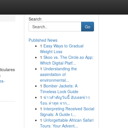
Search
Go
Published News
1
Easy Ways to Gradual
Weight Loss
1
Skoo vs. The Circle.so App:
Which Digital Platf...
1
Understanding the
iculares
assimilation of
a
environmental...
es-
1
Bomber Jackets: A
Timeless Look Guide
1
ข่าวสำคัญวันนี้ อัปเดตข่าว
ร้อน ล่าสุด จาก...
1
Interpreting Received Social
Signals: A Guide t...
1
Unforgettable African Safari
Tours: Your Advent...