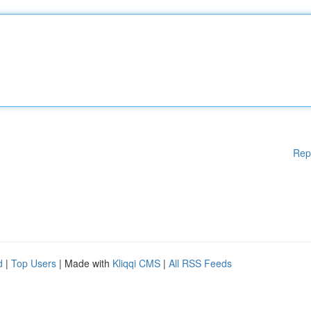
Rep
d
|
Top Users
| Made with
Kliqqi CMS
|
All RSS Feeds