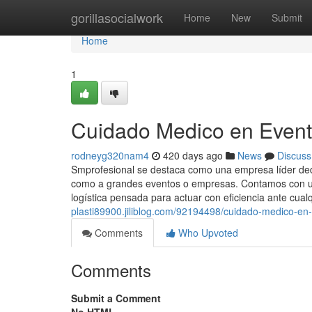
Home
gorillasocialwork
Home
New
Submit
Home
1
Cuidado Medico en Evento
rodneyg320nam4
420 days ago
News
Discuss
Smprofesional se destaca como una empresa líder dedic
como a grandes eventos o empresas. Contamos con un
logística pensada para actuar con eficiencia ante cualq
plasti89900.jiliblog.com/92194498/cuidado-medico-en-e
Comments
Who Upvoted
Comments
Submit a Comment