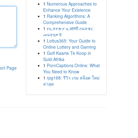
1
Numerous Approaches to
Enhance Your Existence
1
Ranking Algorithms: A
Comprehensive Guide
1
የኢትዮጵያ ኢआरपी ሶፍትዌር
መፍትሄዎች
1
Lottus365: Your Guide to
Online Lottery and Gaming
1
Golf Kaarte Te Koop in
Suid-Afrika
1
PornCaptions.Online: What
ort Page
You Need to Know
1
rpg168: รีวิว เกม สล็อต ใหม่
ล่าสุด