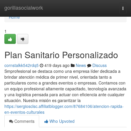
Home
gorillasocialwork
Togg
navi
Home
1
Plan Sanitario Personalizado
cornstalkk542rdq5
419 days ago
News
Discuss
Smprofesional se destaca como una empresa líder dedicada a
brindar atención médica de primer nivel, orientada tanto a
particulares como a grandes eventos o empresas. Contamos con
un equipo profesional altamente capacitado, tecnología avanzada
y una logística pensada para actuar con eficiencia ante cualquier
situación. Nuestra misión es garantizar la
https://sergiosclsc.affiliatblogger.com/87684106/atencion-rapida-
en-eventos-culturales
Comments
Who Upvoted