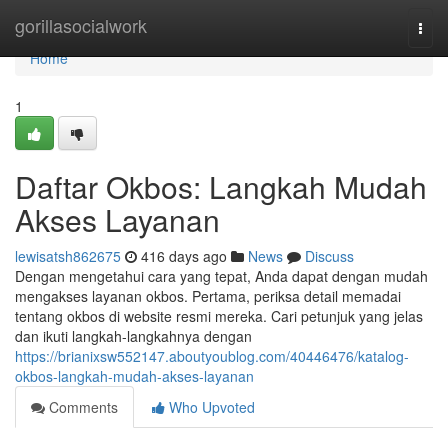
Home
gorillasocialwork
Togg
navi
Home
1
Daftar Okbos: Langkah Mudah
Akses Layanan
lewisatsh862675
416 days ago
News
Discuss
Dengan mengetahui cara yang tepat, Anda dapat dengan mudah
mengakses layanan okbos. Pertama, periksa detail memadai
tentang okbos di website resmi mereka. Cari petunjuk yang jelas
dan ikuti langkah-langkahnya dengan
https://brianixsw552147.aboutyoublog.com/40446476/katalog-
okbos-langkah-mudah-akses-layanan
Comments
Who Upvoted