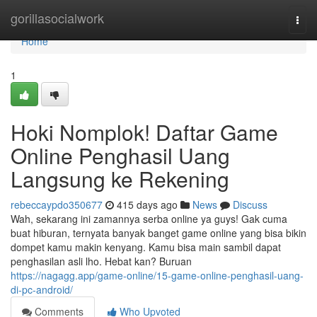
Home
gorillasocialwork
Togg
navi
Home
1
Hoki Nomplok! Daftar Game
Online Penghasil Uang
Langsung ke Rekening
rebeccaypdo350677
415 days ago
News
Discuss
Wah, sekarang ini zamannya serba online ya guys! Gak cuma
buat hiburan, ternyata banyak banget game online yang bisa bikin
dompet kamu makin kenyang. Kamu bisa main sambil dapat
penghasilan asli lho. Hebat kan? Buruan
https://nagagg.app/game-online/15-game-online-penghasil-uang-
di-pc-android/
Comments
Who Upvoted