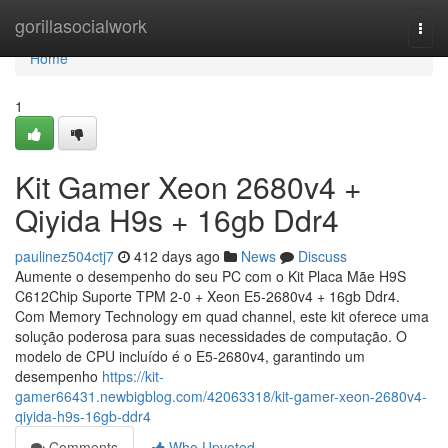
Home
gorillasocialwork
Togg
navi
Home
1
Kit Gamer Xeon 2680v4 +
Qiyida H9s + 16gb Ddr4
paulinez504ctj7
412 days ago
News
Discuss
Aumente o desempenho do seu PC com o Kit Placa Mãe H9S
C612Chip Suporte TPM 2-0 + Xeon E5-2680v4 + 16gb Ddr4.
Com Memory Technology em quad channel, este kit oferece uma
solução poderosa para suas necessidades de computação. O
modelo de CPU incluído é o E5-2680v4, garantindo um
desempenho
https://kit-
gamer66431.newbigblog.com/42063318/kit-gamer-xeon-2680v4-
qiyida-h9s-16gb-ddr4
Comments
Who Upvoted