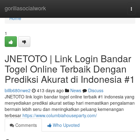
Home
gorillasocialwork
Togg
navi
Home
1
JNETOTO | Link Login Bandar
Togel Online Terbaik Dengan
Prediksi Akurat di Indonesia #1
billb680nwe2
413 days ago
News
Discuss
JNETOTO link login bandar togel online terbaik #1 indonesia yang
menyediakan prediksi akurat setiap hari memastikan pengalaman
bermain lebih seru dan meningkatkan peluang kemenangan
terbesar
https://www.columbiahouseparty.com/
Comments
Who Upvoted