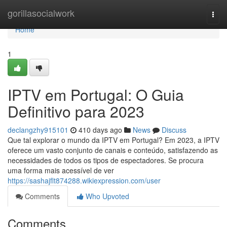
Home
gorillasocialwork
Togg
navi
Home
1
IPTV em Portugal: O Guia
Definitivo para 2023
declangzhy915101
410 days ago
News
Discuss
Que tal explorar o mundo da IPTV em Portugal? Em 2023, a IPTV
oferece um vasto conjunto de canais e conteúdo, satisfazendo as
necessidades de todos os tipos de espectadores. Se procura
uma forma mais acessível de ver
https://sashajflt874288.wikiexpression.com/user
Comments
Who Upvoted
Comments