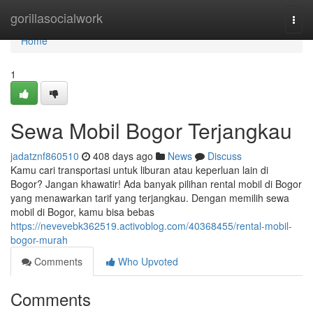
Home
gorillasocialwork
Togg
navi
Home
1
Sewa Mobil Bogor Terjangkau
jadatznf860510
408 days ago
News
Discuss
Kamu cari transportasi untuk liburan atau keperluan lain di
Bogor? Jangan khawatir! Ada banyak pilihan rental mobil di Bogor
yang menawarkan tarif yang terjangkau. Dengan memilih sewa
mobil di Bogor, kamu bisa bebas
https://nevevebk362519.activoblog.com/40368455/rental-mobil-
bogor-murah
Comments
Who Upvoted
Comments