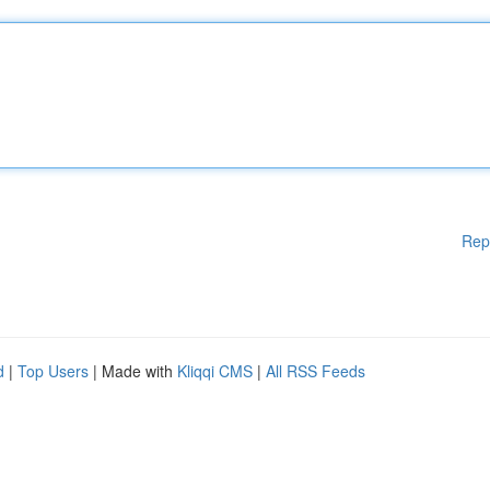
Rep
d
|
Top Users
| Made with
Kliqqi CMS
|
All RSS Feeds