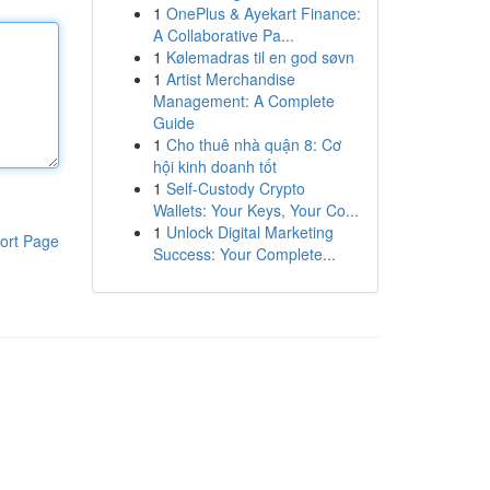
1
OnePlus & Ayekart Finance:
A Collaborative Pa...
1
Kølemadras til en god søvn
1
Artist Merchandise
Management: A Complete
Guide
1
Cho thuê nhà quận 8: Cơ
hội kinh doanh tốt
1
Self-Custody Crypto
Wallets: Your Keys, Your Co...
1
Unlock Digital Marketing
ort Page
Success: Your Complete...