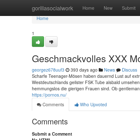
Home
gorillasocialwork
Home
New
Submit
Home
1
Geschmackvolles XXX Mov
georgez678uuf3
393 days ago
News
Discuss
Scharfe Teenager-Mösen haben dauernd Lust auf extreme
Westdeutschlands geilster FSK Tube alsbald umsehen. 
hemmungslos die gierigen Frauen sind. Ob gentleman a
https://pornos.nu/
Comments
Who Upvoted
Comments
Submit a Comment