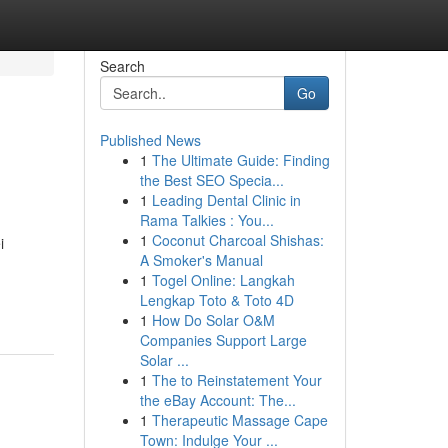
Search
Go
Published News
1
The Ultimate Guide: Finding
the Best SEO Specia...
1
Leading Dental Clinic in
Rama Talkies : You...
1
Coconut Charcoal Shishas:
i
A Smoker's Manual
1
Togel Online: Langkah
Lengkap Toto & Toto 4D
1
How Do Solar O&M
Companies Support Large
Solar ...
1
The to Reinstatement Your
the eBay Account: The...
1
Therapeutic Massage Cape
Town: Indulge Your ...