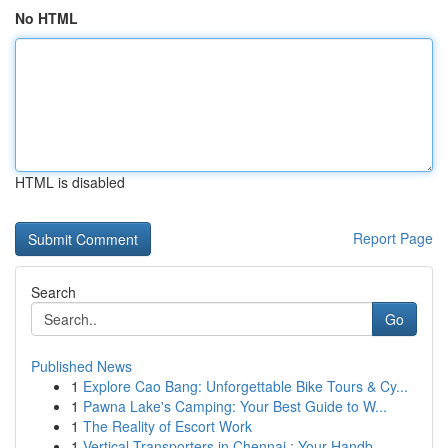
No HTML
HTML is disabled
Report Page
Search
Go
Published News
1
Explore Cao Bang: Unforgettable Bike Tours & Cy...
1
Pawna Lake's Camping: Your Best Guide to W...
1
The Reality of Escort Work
1
Vertical Transporters in Chennai : Your Handb...