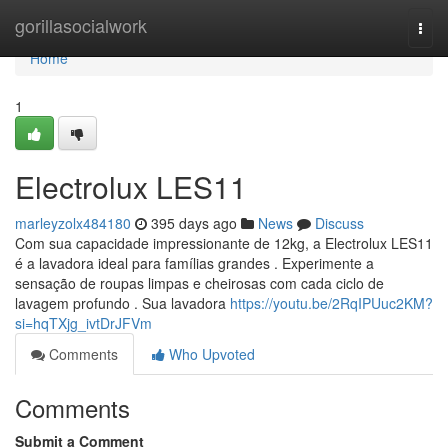
Home
gorillasocialwork
Togg
navi
Home
1
Electrolux LES11
marleyzolx484180
395 days ago
News
Discuss
Com sua capacidade impressionante de 12kg, a Electrolux LES11
é a lavadora ideal para famílias grandes . Experimente a
sensação de roupas limpas e cheirosas com cada ciclo de
lavagem profundo . Sua lavadora
https://youtu.be/2RqIPUuc2KM?
si=hqTXjg_ivtDrJFVm
Comments
Who Upvoted
Comments
Submit a Comment