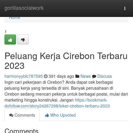
Home
gorillasocialwork
Togg
navi
Home
1
Peluang Kerja Cirebon Terbaru
2023
harmonyyblc787595
391 days ago
News
Discuss
Ingin cari pekerjaan di Cirebon? Anda dapat cek berbagai
peluang kerja yang tersedia di sini. Banyak perusahaan di
Cirebon sedang mencari pekerja untuk berbagai posisi, mulai dari
marketing hingga konstruksi. Jangan
https://bookmark-
dofollow.com/story24267298/loker-cirebon-terbaru-2023
Comments
Who Upvoted
Comments