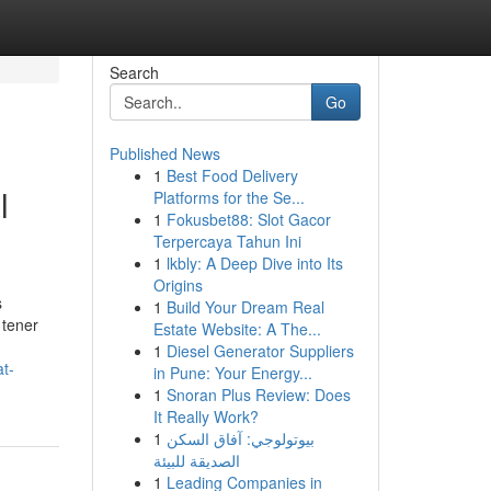
Search
Go
Published News
1
Best Food Delivery
l
Platforms for the Se...
1
Fokusbet88: Slot Gacor
Terpercaya Tahun Ini
1
lkbly: A Deep Dive into Its
Origins
s
1
Build Your Dream Real
 tener
Estate Website: A The...
1
Diesel Generator Suppliers
t-
in Pune: Your Energy...
1
Snoran Plus Review: Does
It Really Work?
1
بيوتولوجي: آفاق السكن
الصديقة للبيئة
1
Leading Companies in