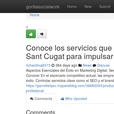
Home
gorillasocialwork
Home
New
Submit
Home
1
Conoce los servicios que 
Sant Cugat para impulsar
richardmq8373
384 days ago
News
Discuss
Aspectos Esenciales del Éxito en Marketing Digital: 
Conocer En el escenario competitivo actual, las empres
éxito. Controlar servicios clave como el SEO y el bran
https://garrettelqsu.myparisblog.com/36892093/produc
profesional
Comments
Who Upvoted
Comments