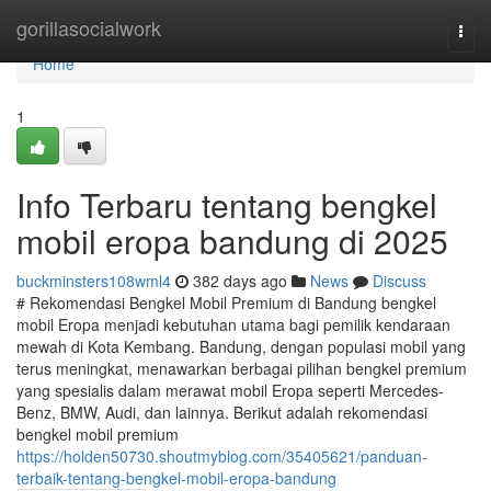
Home
gorillasocialwork
Togg
navi
Home
1
Info Terbaru tentang bengkel
mobil eropa bandung di 2025
buckminsters108wml4
382 days ago
News
Discuss
# Rekomendasi Bengkel Mobil Premium di Bandung bengkel
mobil Eropa menjadi kebutuhan utama bagi pemilik kendaraan
mewah di Kota Kembang. Bandung, dengan populasi mobil yang
terus meningkat, menawarkan berbagai pilihan bengkel premium
yang spesialis dalam merawat mobil Eropa seperti Mercedes-
Benz, BMW, Audi, dan lainnya. Berikut adalah rekomendasi
bengkel mobil premium
https://holden50730.shoutmyblog.com/35405621/panduan-
terbaik-tentang-bengkel-mobil-eropa-bandung