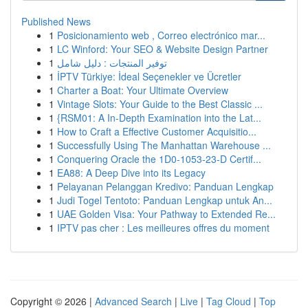
Published News
1
Posicionamiento web , Correo electrónico mar...
1
LC Winford: Your SEO & Website Design Partner
1
توفير المنتجات : دليل شامل
1
İPTV Türkiye: İdeal Seçenekler ve Ücretler
1
Charter a Boat: Your Ultimate Overview
1
Vintage Slots: Your Guide to the Best Classic ...
1
{RSM01: A In-Depth Examination into the Lat...
1
How to Craft a Effective Customer Acquisitio...
1
Successfully Using The Manhattan Warehouse ...
1
Conquering Oracle the 1D0-1053-23-D Certif...
1
EA88: A Deep Dive into its Legacy
1
Pelayanan Pelanggan Kredivo: Panduan Lengkap
1
Judi Togel Tentoto: Panduan Lengkap untuk An...
1
UAE Golden Visa: Your Pathway to Extended Re...
1
IPTV pas cher : Les meilleures offres du moment
Copyright © 2026 |
Advanced Search
|
Live
|
Tag Cloud
|
Top