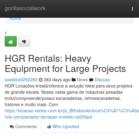
Home
gorillasocialwork
Tog
nav
Home
1
HGR Rentals: Heavy
Equipment for Large Projects
saaddubl252282
383 days ago
News
Discuss
HGR Locações é/está/oferece a solução ideal para seus projetos
de grande escala. Nossa vasta gama de máquinas pesadas
inclui/compreende/possui escavadeiras, retroescavadeiras,
tratores e muito mais. Com
https://locacao.venloc.com.br/pt_BR/ebooks/loca%C3%A7%C3%A3o
rolo-compactador-dynapac-modelo-ca250pd
Comments
Who Upvoted