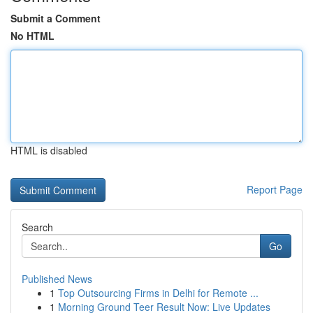
Submit a Comment
No HTML
HTML is disabled
Report Page
Search
Go
Published News
1
Top Outsourcing Firms in Delhi for Remote ...
1
Morning Ground Teer Result Now: Live Updates