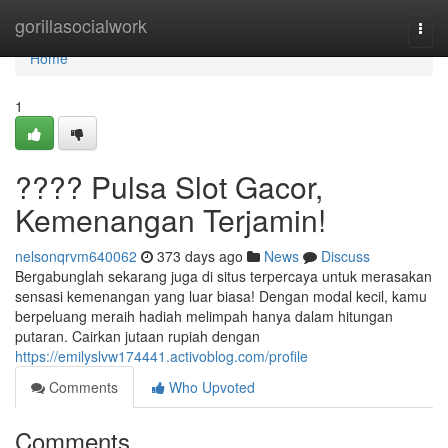
Home
gorillasocialwork
Togg
navi
Home
1
???? Pulsa Slot Gacor,
Kemenangan Terjamin!
nelsonqrvm640062
373 days ago
News
Discuss
Bergabunglah sekarang juga di situs terpercaya untuk merasakan
sensasi kemenangan yang luar biasa! Dengan modal kecil, kamu
berpeluang meraih hadiah melimpah hanya dalam hitungan
putaran. Cairkan jutaan rupiah dengan
https://emilyslvw174441.activoblog.com/profile
Comments
Who Upvoted
Comments