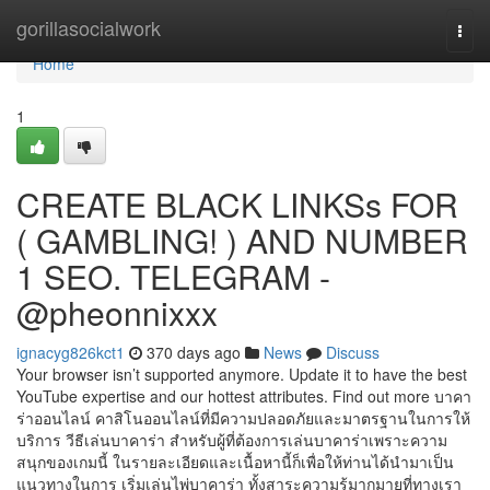
Home
gorillasocialwork
Togg
navi
Home
1
CREATE BLACK LINKSs FOR
( GAMBLING! ) AND NUMBER
1 SEO. TELEGRAM -
@pheonnixxx
ignacyg826kct1
370 days ago
News
Discuss
Your browser isn’t supported anymore. Update it to have the best
YouTube expertise and our hottest attributes. Find out more บาคา
ร่าออนไลน์ คาสิโนออนไลน์ที่มีความปลอดภัยและมาตรฐานในการให้
บริการ วีธีเล่นบาคาร่า สำหรับผู้ที่ต้องการเล่นบาคาร่าเพราะความ
สนุกของเกมนี้ ในรายละเอียดและเนื้อหานี้ก็เพื่อให้ท่านได้นำมาเป็น
แนวทางในการ เริ่มเล่นไพ่บาคาร่า ทั้งสาระความรู้มากมายที่ทางเรา