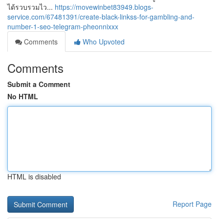
ได้รวบรวมไว...
https://movewinbet83949.blogs-
service.com/67481391/create-black-linkss-for-gambling-and-
number-1-seo-telegram-pheonnixxx
Comments
Who Upvoted
Comments
Submit a Comment
No HTML
HTML is disabled
Report Page