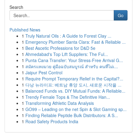
Search
Go
Published News
1
Truly Natural Oils : A Guide to Forest Clay ...
1
Emergency Plumber Santa Clara: Fast & Reliable ...
1
Best Ascetic Professions for D&D 5e
1
Ahmedabad's Top Lift Suppliers: The Ful...
1
Punta Cana Transfer: Your Stress-Free Arrival G...
1
สมัครแทงมวย คู่มือฉบับสมบูรณ์ สำหรับ คนที่ไม่เ...
1
Jaipur Pest Control
1
Require Prompt Temporary Relief in the Capital?...
1
다낭 뉴라이프: 베트남 휴양 도시, 새로운 시작을 ...
1
Balanced Funds vs. DIY Mutual Funds: A Reliable...
1
Trendy Female Tops & The Definitive Han...
1
Transforming Athletic Data Analysis
1
GO99 – Leading on the net Spin & Slot Gaming sp...
1
Finding Reliable Peptide Bulk Distributors: A S...
1
Road Safety Products India