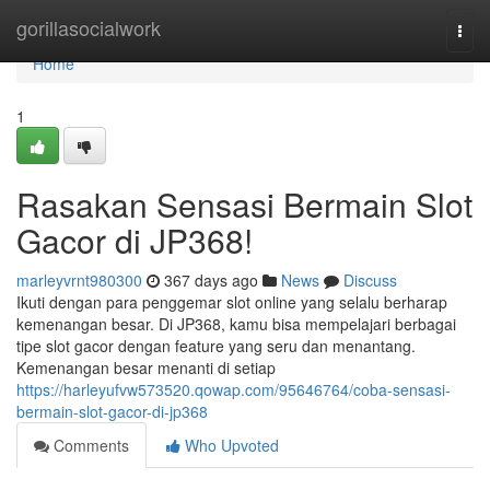
Home
gorillasocialwork
Togg
navi
Home
1
Rasakan Sensasi Bermain Slot
Gacor di JP368!
marleyvrnt980300
367 days ago
News
Discuss
Ikuti dengan para penggemar slot online yang selalu berharap
kemenangan besar. Di JP368, kamu bisa mempelajari berbagai
tipe slot gacor dengan feature yang seru dan menantang.
Kemenangan besar menanti di setiap
https://harleyufvw573520.qowap.com/95646764/coba-sensasi-
bermain-slot-gacor-di-jp368
Comments
Who Upvoted