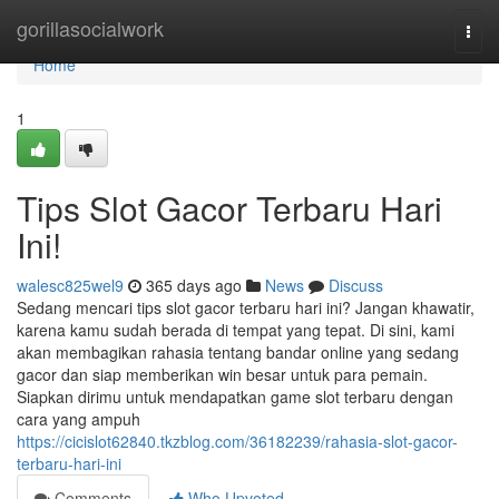
Home
gorillasocialwork
Togg
navi
Home
1
Tips Slot Gacor Terbaru Hari
Ini!
walesc825wel9
365 days ago
News
Discuss
Sedang mencari tips slot gacor terbaru hari ini? Jangan khawatir,
karena kamu sudah berada di tempat yang tepat. Di sini, kami
akan membagikan rahasia tentang bandar online yang sedang
gacor dan siap memberikan win besar untuk para pemain.
Siapkan dirimu untuk mendapatkan game slot terbaru dengan
cara yang ampuh
https://cicislot62840.tkzblog.com/36182239/rahasia-slot-gacor-
terbaru-hari-ini
Comments
Who Upvoted