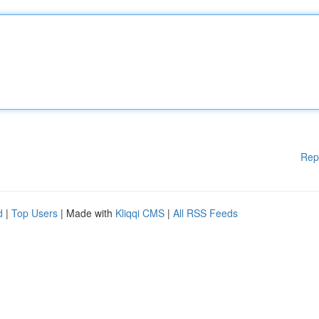
Rep
d
|
Top Users
| Made with
Kliqqi CMS
|
All RSS Feeds