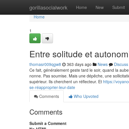
Home
gorillasocialwork
Home
New
Submit
Home
1
Entre solitude et autonomi
thomasr009qgw8
363 days ago
News
Discuss
Ce fait, généralement geste tard le soir, quand la au
nonne. Pas soumise. Mais une dépêche, une sollicitatio
supérieur. Ils cherchent un réflecteur. Et
https://voyanc
se-réapproprier-leur-date
Comments
Who Upvoted
Comments
Submit a Comment