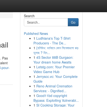
Search
Go
Published News
1
Ludhiana's Top T-Shirt
ail
Producers - The De...
1
{হলিউড: বর্তমানে কোন সিনেমাগুলো ঝড়
তুলছে ? হিন...
1
4S Sector 88B Gurgaon:
e. Pas
Your dream home Awaits
talent
1
Letstg.com: Your Premier
l-pour-
Video Game Hub
1
Jerryscc.vc: Your Complete
Guide
1
Reno Animal Cremation
Services: - Dignified...
1
Good11bd copyright
Bypass: Exploiting Vulnerabi...
1
SI Cooking Storage: Your