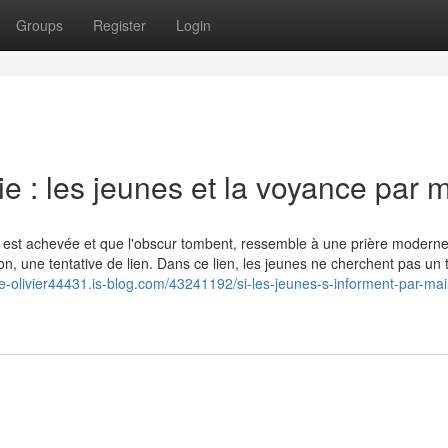
Groups
Register
Login
e : les jeunes et la voyance par m
be est achevée et que l'obscur tombent, ressemble à une prière modern
n, une tentative de lien. Dans ce lien, les jeunes ne cherchent pas un 
e-olivier44431.is-blog.com/43241192/si-les-jeunes-s-informent-par-mai