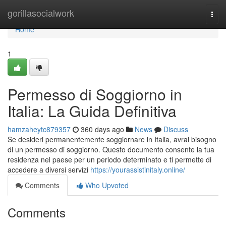
Home
gorillasocialwork
Togg
navi
Home
1
Permesso di Soggiorno in
Italia: La Guida Definitiva
hamzaheytc879357
360 days ago
News
Discuss
Se desideri permanentemente soggiornare in Italia, avrai bisogno
di un permesso di soggiorno. Questo documento consente la tua
residenza nel paese per un periodo determinato e ti permette di
accedere a diversi servizi
https://yourassistinitaly.online/
Comments
Who Upvoted
Comments