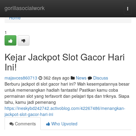
Home
gorillasocialwork
Togg
navi
Home
1
Kejar Jackpot Slot Gacor Hari
Ini!
majavces860713
362 days ago
News
Discuss
Berburu jackpot di slot gacor hari ini? Wah kesempatannya besar
untuk memenangkan hadiah fantastis! Pastikan kamu coba
permainan slot yang terfavorit dan pelajari tips dan triknya. Siapa
tahu, kamu jadi pemenang
https://ineskybd242742.activoblog.com/42267486/menangkan-
jackpot-slot-gacor-hari-ini
Comments
Who Upvoted