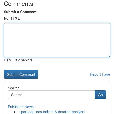
Comments
Submit a Comment
No HTML
HTML is disabled
Report Page
Search
Go
Published News
1
porncaptions.online: A detailed analysis