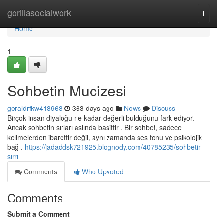
Home
gorillasocialwork
Togg
navi
Home
1
Sohbetin Mucizesi
geraldrfkw418968
363 days ago
News
Discuss
Birçok insan diyaloğu ne kadar değerli bulduğunu fark ediyor.
Ancak sohbetin sırları aslında basittir . Bir sohbet, sadece
kelimelerden ibarettir değil, aynı zamanda ses tonu ve psikolojik
bağ .
https://jadaddsk721925.blognody.com/40785235/sohbetin-
sırrı
Comments
Who Upvoted
Comments
Submit a Comment