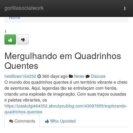
Home
gorillasocialwork
Togg
navi
Home
1
Mergulhando em Quadrinhos
Quentes
heidilowo164252
360 days ago
News
Discuss
O mundo dos quadrinhos quentes é um território vibrante e cheio
de aventuras. Aqui, legendas tão se entrelaçam com heróis,
criando uma explosão de imaginação. Com suas traços ousadas
e paletas vibrantes, os
https://izaakzlgi464352.aboutyoublog.com/43097655/explorando-
quadrinhos-quentes
Comments
Who Upvoted