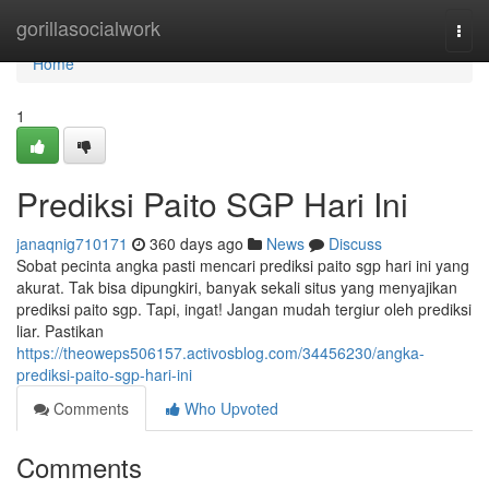
Home
gorillasocialwork
Togg
navi
Home
1
Prediksi Paito SGP Hari Ini
janaqnig710171
360 days ago
News
Discuss
Sobat pecinta angka pasti mencari prediksi paito sgp hari ini yang
akurat. Tak bisa dipungkiri, banyak sekali situs yang menyajikan
prediksi paito sgp. Tapi, ingat! Jangan mudah tergiur oleh prediksi
liar. Pastikan
https://theoweps506157.activosblog.com/34456230/angka-
prediksi-paito-sgp-hari-ini
Comments
Who Upvoted
Comments