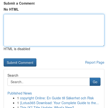
Submit a Comment
No HTML
HTML is disabled
Report Page
Search
Go
Published News
1
copyright Online: En Guide till Säkerhet och Risk
1
{Lotus365 Download: Your Complete Guide to the...
1
This IX7 Title Update: What's New?