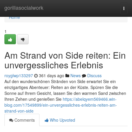
Home
gorillasocialwork
Togg
navi
Home
1
Am Strand von Side reiten: Ein
unvergessliches Erlebnis
royglwp133297
361 days ago
News
Discuss
Auf den wunderschönen Stränden von Side erwartet Sie ein
einzigartiges Abenteuer: Reiten an der Küste. Spüren Sie die
Sonne auf Ihrem Gesicht, lassen Sie den warmen Sand zwischen
Ihren Zehen und genießen Sie
https://abelqyem569466.win-
blog.com/17549899/ein-unvergessliches-erlebnis-reiten-am-
strand-von-side
Comments
Who Upvoted