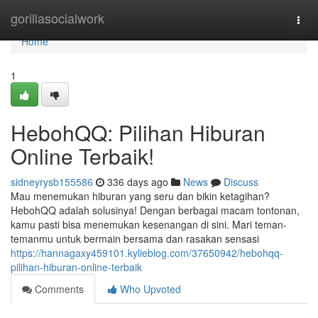
Home
gorillasocialwork
Togg
navi
Home
1
HebohQQ: Pilihan Hiburan
Online Terbaik!
sidneyrysb155586
336 days ago
News
Discuss
Mau menemukan hiburan yang seru dan bikin ketagihan?
HebohQQ adalah solusinya! Dengan berbagai macam tontonan,
kamu pasti bisa menemukan kesenangan di sini. Mari teman-
temanmu untuk bermain bersama dan rasakan sensasi
https://hannagaxy459101.kylieblog.com/37650942/hebohqq-
pilihan-hiburan-online-terbaik
Comments
Who Upvoted