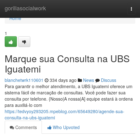
Home
gorillasocialwork
Togg
navi
Home
1
Marque sua Consulta na UBS
Iguatemi
blanchetwrk110601
334 days ago
News
Discuss
Para garantir o melhor atendimento, a UBS Iguatemi oferece um
sistema fácil de marcação de consultas. Você pode fazer sua
consulta por telefone. {Nosso|A nossa|A] equipe estará à ordena
para auxiliá-lo com
https://tedvyoy293205.mpeblog.com/65649280/agende-sua-
consulta-na-ubs-iguatemi
Comments
Who Upvoted