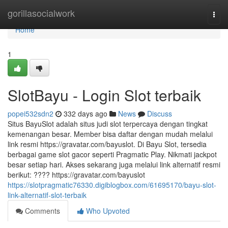
Home
gorillasocialwork
Togg
navi
Home
1
SlotBayu - Login Slot terbaik
popei532sdn2
332 days ago
News
Discuss
Situs BayuSlot adalah situs judi slot terpercaya dengan tingkat
kemenangan besar. Member bisa daftar dengan mudah melalui
link resmi https://gravatar.com/bayuslot. Di Bayu Slot, tersedia
berbagai game slot gacor seperti Pragmatic Play. Nikmati jackpot
besar setiap hari. Akses sekarang juga melalui link alternatif resmi
berikut: ???? https://gravatar.com/bayuslot
https://slotpragmatic76330.digiblogbox.com/61695170/bayu-slot-
link-alternatif-slot-terbaik
Comments
Who Upvoted