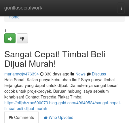
Home
gorillasocialwork
Togg
navi
Home
1
Sangat Cepat! Timbal Beli
Dijual Murah!
mariamyxjy476394
330 days ago
News
Discuss
Halo Sobat, Kalian punya kebutuhan tim? Saya punya timbal
terjangkau yang dapat untuk dijual. Diameternya sangat besar,
cocok untuk projekproyek. Buruan hubungi saya sebelum
kehabisan! Contact Tersedia Plakat Timbal
https://elijahzrpe600073.blog-gold.com/49649524/sangat-cepat-
timbal-beli-dijual-murah
Comments
Who Upvoted