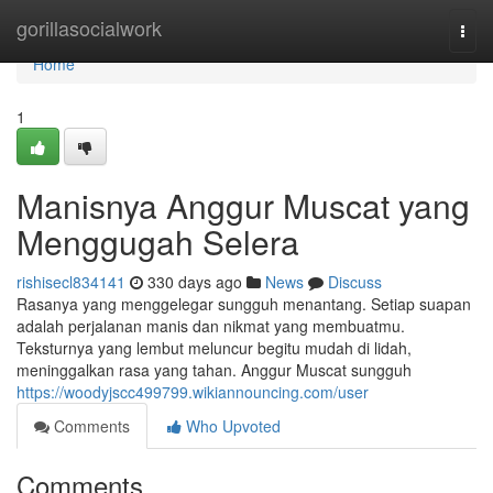
Home
gorillasocialwork
Togg
navi
Home
1
Manisnya Anggur Muscat yang
Menggugah Selera
rishisecl834141
330 days ago
News
Discuss
Rasanya yang menggelegar sungguh menantang. Setiap suapan
adalah perjalanan manis dan nikmat yang membuatmu.
Teksturnya yang lembut meluncur begitu mudah di lidah,
meninggalkan rasa yang tahan. Anggur Muscat sungguh
https://woodyjscc499799.wikiannouncing.com/user
Comments
Who Upvoted
Comments