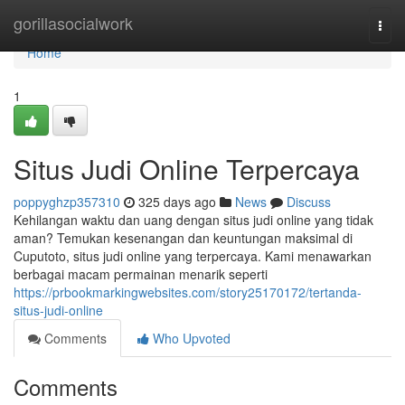
Home
gorillasocialwork
Togg
navi
Home
1
Situs Judi Online Terpercaya
poppyghzp357310
325 days ago
News
Discuss
Kehilangan waktu dan uang dengan situs judi online yang tidak
aman? Temukan kesenangan dan keuntungan maksimal di
Cuputoto, situs judi online yang terpercaya. Kami menawarkan
berbagai macam permainan menarik seperti
https://prbookmarkingwebsites.com/story25170172/tertanda-
situs-judi-online
Comments
Who Upvoted
Comments