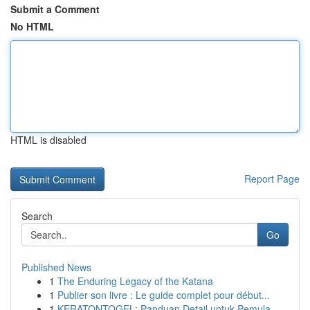
Submit a Comment
No HTML
HTML is disabled
Report Page
Search
Go
Published News
1
The Enduring Legacy of the Katana
1
Publier son livre : Le guide complet pour début...
1
KERATONTOGEL: Panduan Detail untuk Pemula