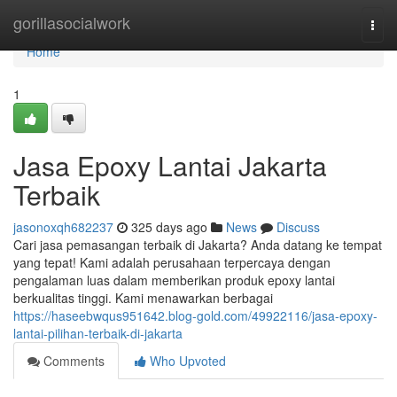
Home
gorillasocialwork
Togg
navi
Home
1
Jasa Epoxy Lantai Jakarta
Terbaik
jasonoxqh682237
325 days ago
News
Discuss
Cari jasa pemasangan terbaik di Jakarta? Anda datang ke tempat
yang tepat! Kami adalah perusahaan terpercaya dengan
pengalaman luas dalam memberikan produk epoxy lantai
berkualitas tinggi. Kami menawarkan berbagai
https://haseebwqus951642.blog-gold.com/49922116/jasa-epoxy-
lantai-pilihan-terbaik-di-jakarta
Comments
Who Upvoted